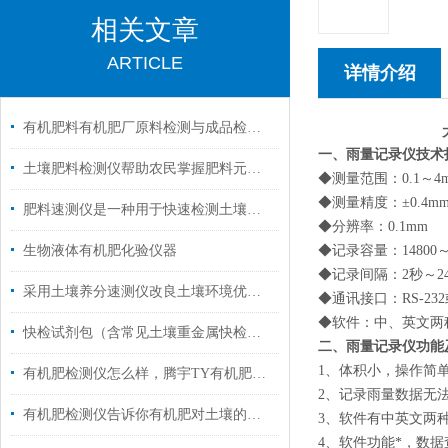
相关文章
ARTICLE
详情介绍
有机肥料有机肥厂原料检测与成品检验仪器设备配置要求
一、雨量记录仪技术
土壤肥料检测仪帮助农民掌握肥料元素含量
◆测量范围：0.1～4m
◆测量精度：±0.4m
肥料速测仪是一种用于快速检测土壤和肥料中营养素成分的工具
◆分辨率：0.1mm
生物液体有机肥化验仪器
◆记录容量：14800～
◆记录间隔：2秒～2
采用土壤养分速测仪改良土壤环境优势明显
◆通讯接口：RS-232
◆软件：中、英文两
快检试剂包（含常见土壤重金属快检）招标参数
二、雨量记录仪功能
1、体积小，操作简
有机肥检测仪怎么样，腾宇TY有机肥快速检测仪有哪些优势？
2、记录雨量数据无
有机肥检测仪告诉你有机肥对土壤的作用以及好处有哪些？
3、软件有中英文两
4、软件功能*，数