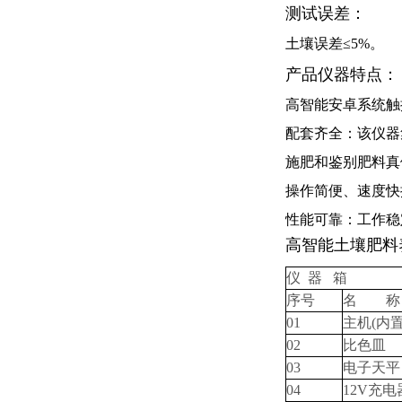
测试误差：
土壤误差≤
5%
。
产品仪器特点：
高智能安卓系统触
配套齐全：该仪器
施肥和鉴别肥料真
操作简便、速度快
性能可靠：工作稳
高智能土壤肥料
仪
器
箱
序号
名
称
01
主机
(
内
02
比色皿
03
电子天平
04
12V
充电