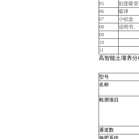
05
刻度吸管
06
吸球
07
小铝盒
08
说明书、
09
10
11
高智能土壤养分
型号
名称
检测项目
通道数
施肥系统