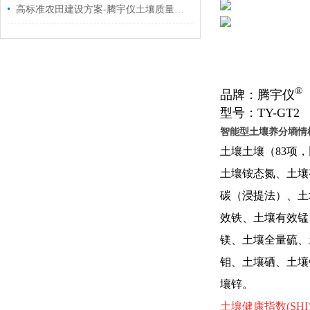
高标准农田建设方案-腾宇仪土壤质量健康诊断仪
®
品牌：
腾宇仪
型号：
TY-GT2
智能型土壤养分墒情
土壤
土壤（83项，
土壤铵态氮、土壤
碳（浸提法）、土
效铁、土壤有效锰
镁、土壤全量硫、
钼、土壤硒、土壤
壤锌。
土壤健康指数
(SH