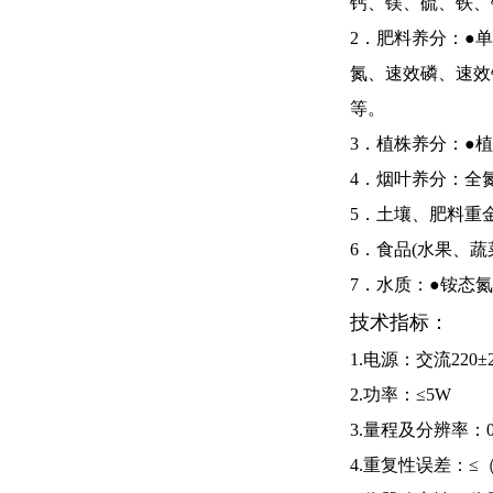
钙、镁、硫、铁、
2．肥料养分：●
氮、速效磷、速效
等。
3．植株养分：●
4．烟叶养分：全
5．土壤、肥料重
6．食品
(
水果、蔬
7．水质：●铵态
技术指标：
1.电源：交流
220
±
2.功率：≤
5W
3.量程及分辨率：
4.重复性误差：≤
（