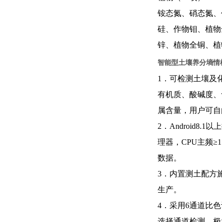
铵态氮、硝态氮、
硅、作物钼、植物
锌、植物全铜、植
智能型土壤养分墒情
1．可检测土壤及
有机质、酸碱度、
属含量，用户可自
2．Android8
理器，CPU主频≥
数据。
3．内置测土配方
生产。
4．
采用
6通道比
选择通道检测，
极