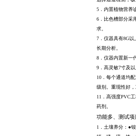
5．内置植物营养
6．比色槽部分采
求。
7．仪器具有
8G以
长期分析。
8．仪器内置新一
9．高灵敏
7
寸及以
10．每个通道均
级别。重现性好，
11．高强度
PVC
工
药剂。
功能多、测试项
1．土壤养分：●