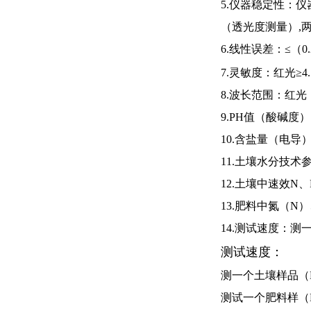
5.仪器稳定性：
仪
（透光度测量）,两
6.线性误差：≤（
0
7.灵敏度：红光≥
4
8.波长范围：红光
9.PH值（酸碱度
10.含盐量（电导
11.土壤水分技术
12.土壤中速效
N
、
13.肥料中氮（
N
）
14.测试速度：测
测试速度：
测一个土壤样品（
测试一个肥料样（