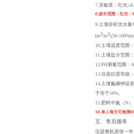
7.灵敏度：
红光
≥4
8.
波长范围
：
红光：
9.土壤容积含水量
3
3
(m
/m
);50-100%(
10.土壤温度范围：-
11.土壤盐分范围：0
12.PH测量范围：0
13.仪器抗震等级：I
14.土壤氮磷钾误
于等于10%。
15.
肥料中氮（
N
16.单人每天可检
五、售后服务
仪器整机质保一年