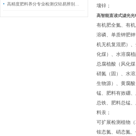
高精度肥料养分专业检测仪轻易辨别有机肥造假乱象
壤锌；
高智能直读式滤光光
有机肥全氮、有机
溶磷、单质钾肥钾
机无机复混肥）、
化煤）、水溶腐植
总腐植酸（风化煤
硝氮（固）、水溶
生物源）、黄腐酸
锰、肥料有效硼、
总铁、肥料总锰、
料汞；
可扩展检测
植物（
铵态氮、硝态氮、