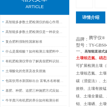
ARTICLE
详情介绍
高智能多参数土肥检测仪的核心作用有这四点
高智能多参数土肥检测仪是一种农业检测设备
腾宇仪®
品牌：
复合肥料强制性国家标准
型号：TY
-
GBS0
一、
高智能直读式
什么是腐殖酸？如何检测土壤肥料中的腐殖酸？
土壤铵态氮、硝态
有机肥检测仪带你了解真假肥料识别及购买肥料注意事项
可扩展检测
土壤（
土壤酸化的危害及改良措施
土壤铵态氮、土壤
碳（浸提法）、土
包装饮用水新国标出台 富氧水名称被叫停
效铁、土壤有效锰
基肥、种肥、追肥三种施肥方式应如何合理安排?
镁、土壤全量硫、
牛羊粪污有机肥的养分如何检测分析
钼、土壤硒、土壤