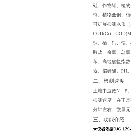
硅、作物钼、植物
锌、植物全铜、植
可扩展检测
水质（
COD(Cr)、C
钛、硒、钙、镁、
酸盐、余氯、总氯
苯、高锰酸盐指数
素、偏硅酸、PH
二、检测速度
土壤中速效
N、P
检测速度：在正常
分钟左右，微量元
三、功能介绍
★仪器依据JJG 17