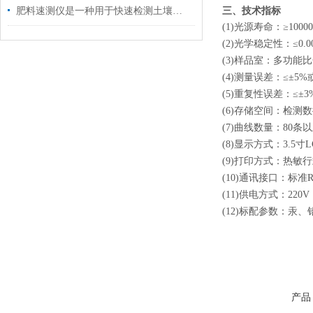
三、
技术指标
肥料速测仪是一种用于快速检测土壤和肥料中营养素成分的工具
(1)光源寿命：≥10000
(2)光学稳定性：≤0.00
(3)样品室：多功能
(4)测量误差：≤±5%或
(5)重复性误差：≤±3
(6)存储空间：检测数据
(7)曲线数量：80条
(8)显示方式：3.5
(9)打印方式：热敏
(10)通讯接口：标准RS
(11)供电方式：220V
(12)标配参数：汞
产品