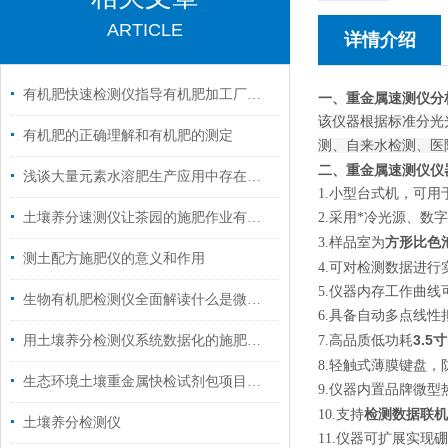
ARTICLE
详情介绍
有机肥快速检测仪指导有机肥加工厂哪些原料评估或禁用？
一、
重金属速测仪
分
该仪器根据标准分光
有机肥的正确理解和有机肥的测定
测、自来水检测、医
二、
重金属速测仪
仪
浅谈大量元素水溶肥生产应用中存在的几个问题
1.小型台式机，可
土壤养分速测仪让茶园的施肥作业有据可循
2.采用*冷光源、
方形比色
3.样品室为
测土配方施肥仪的意义和作用
4.可对检测数据进行
5.仪器内存工作曲
生物有机肥检测仪全面解读什么是微生物肥料？
6.具备自动多点线
3.5
用土壤养分检测仪系统数据化的施肥种植方案
7.高品质低功耗
8.轻触式薄膜键盘
生态环境土壤重金属快检试剂包项目技术参数
9.仪器内置品牌微
检测数据联机
10.支持
土壤养分检测仪
11.仪器可扩展实