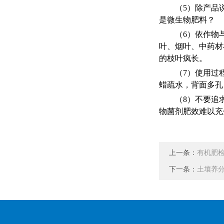
（
5）除产品
是微生物肥料？
（
6）依作物
叶、烟叶、中药材
的枝叶疯长。
（
7）使用过
蜡疏水，背面多孔
（
8）不要追
物菌剂肥效难以充
上一条：
有机肥
下一条：
土壤养