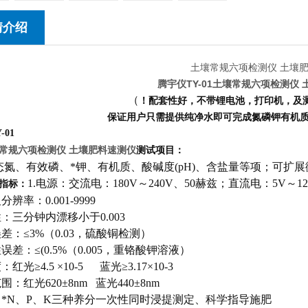
情介绍
腾宇仪TY-01
土壤常规六项检测仪 
（
！配套性好，不带锂电池，打印机，及
保证用户只需提供纯净水即可完成氮磷钾有机质
-01
常规六项检测仪 土壤肥料速测仪
测试项目：
态氮、有效磷、*钾、有机质、酸碱度(pH)、含盐量等项；可扩
1.电源：交流电：180V～240V、50赫兹；直流电：5V～
指标：
分辨率：0.001-9999
性：三分钟内漂移小于0.003
误差：≤3%（0.03，硫酸铜检测）
性误差：≤(0.5%（0.005，重铬酸钾溶液）
：红光≥4.5 ×10-5 蓝光≥3.17×10-3
围：红光620±8nm 蓝光440±8nm
壤中*N、P、K三种养分一次性同时浸提测定、科学指导施肥