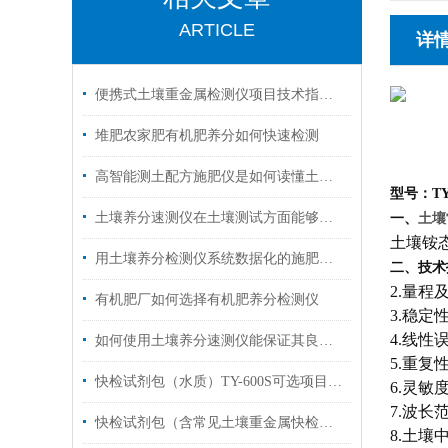
ARTICLE
详
便携式土壤重金属检测仪项目技术指标参数
堆肥农家肥有机肥养分如何快速检测
高智能测土配方施肥仪是如何读懂土地需求的？
型号：TY
土壤养分速测仪在土壤测试方面能够确保测土的准确性
土壤
一、
土壤铵
用土壤养分检测仪系统数据化的施肥种植方案
二、技术
2.量程及
有机肥厂如何选择有机肥养分检测仪
3.稳定
4.线性
如何使用土壤养分速测仪能保证其良好的工作状态？
5.重复
快检试剂包（水质）TY-600S可选项目量程规格
6.灵敏度
7.波长范
快检试剂包（含常见土壤重金属快检）招标参数
8.土