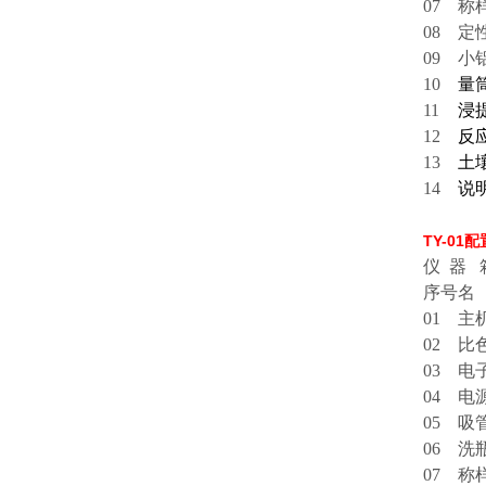
07
称
08
定
09
小
10
量筒
11
浸
12
反
13
土
14
说
TY-0
仪 器
序号
名
01
主
02
比
03
电子
04
电
05
吸
06
洗
07
称