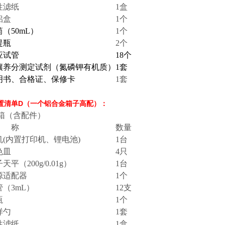
性滤纸
1盒
铝盒
1个
（50mL）
1个
提瓶
2个
应试管
18个
壤养分测定试剂（氮磷钾有机质）
1套
明书、合格证、保修卡
1套
1配置清单D（一个铝合金
箱子高配）：
 箱（含配件）
 称
数量
机(内置打印机、锂电池)
1台
色皿
4只
天平（200g/0.01g）
1台
源适配器
1个
管（3mL）
12支
瓶
1个
样勺
1套
性滤纸
1盒