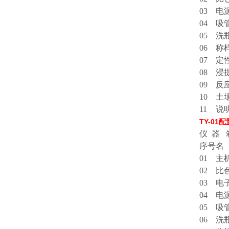
03
电
04
吸
05
洗
06
称
07
定
08
浸
09
反
10
土
11
说
TY-0
仪 器
序号
名
01
主
02
比
03
电子
04
电
05
吸
06
洗