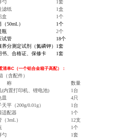
样勺
1套
性滤纸
1盒
铝盒
1个
（50mL）
1个
提瓶
2个
应试管
18个
壤养分测定试剂（氮磷钾）
1套
明书、合格证、保修卡
1套
1配置清单C（一个铝合金箱子高配）：
 箱（含配件）
 称
数量
机(内置打印机、锂电池)
1台
色皿
4只
天平（200g/0.01g）
1台
源适配器
1个
管（3mL）
12支
瓶
1个
样勺
1套