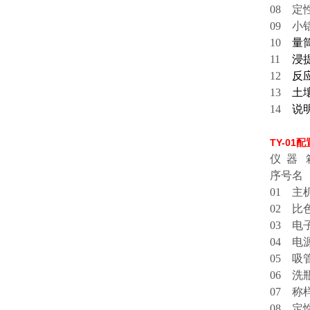
08
定
09
小
10
量筒
11
浸
12
反
13
土
14
说
TY-0
仪 器
序号
名
01
主
02
比
03
电子
04
电
05
吸
06
洗
07
称
08
定