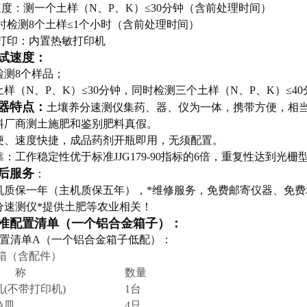
速度：测一个土样（N、P、K）≤30分钟（含前处理时间）
同时检测8个土样≤1个小时（含前处理时间）
据打印：内置热敏打印机
试速度：
检测8个样品；
样（N、P、K）≤30分钟，同时检测三个土样（N、P、K）≤40
器特点：
土壤养分速测仪集药、器、仪为一体，携带方便，相
料厂商测土施肥和鉴别肥料真假。
便、速度快捷，成品药剂开瓶即用，无须配置。
：工作稳定性优于标准JJG179-90指标的6倍，重复性达到光
后服务
：
机质保一年（主机质保五年），*维修服务，免费邮寄仪器、免费
分速测仪*提供土肥等农业相关！
准配置清单（一个铝合金箱子）：
1配置清单A（一个铝合金箱子低配）：
 箱（含配件）
 称
数量
机(不带打印机)
1台
色皿
4只