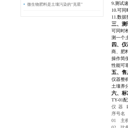
9.测试
微生物肥料是土壤污染的“克星”
10.可
11.数
三、测
可同时
测一个土
四、仪
商、肥
操作简
性能可靠
五、售
仪器整
土壤养
六、标
TY-0
仪 器
序号
名
01
主
02
比