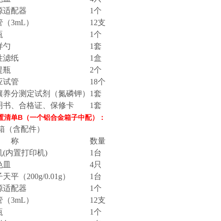
源适配器
1个
管（3mL）
12支
瓶
1个
样勺
1套
性滤纸
1盒
提瓶
2个
应试管
18个
壤养分测定试剂（氮磷钾）
1套
明书、合格证、保修卡
1套
1配置清单B（一个铝合金箱子中配）：
 箱（含配件）
 称
数量
机(内置打印机)
1台
色皿
4只
天平（200g/0.01g）
1台
源适配器
1个
管（3mL）
12支
瓶
1个