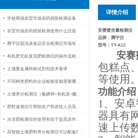
详情介绍
学校商场农贸市场农药残留检测设备用哪些
安赛蜜含量检测仪
农贸市场农药残留检测使用什么仪器
品牌：腾宇仪
腾宇仪器浅谈食品安全检测仪市场有很大的发展空间
型号：
TY-A12
安赛
有机肥无机复混肥检测仪的操作流程简单
包糕点
土壤重金属快检试剂包技术要求
等使用
不同种类肥料的企业检验室都需要哪些仪器设备
功能介绍
土壤养分检测仪（氮磷钾+有机质+酸碱度+重金属分析）
1、安
肥料速测仪可帮助农户和农技人员迅速掌握肥料的养分状况
器具有网
水溶肥检测仪的使用有助于提高农作物的产量和品质
速上传
高智能土壤肥料养分检测仪可以配备FDR传感器了