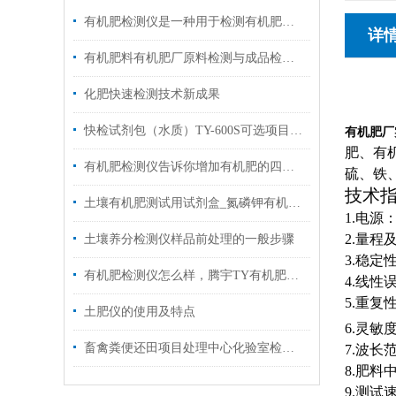
有机肥检测仪是一种用于检测有机肥料中营养元素和含量的设备
详
有机肥料有机肥厂原料检测与成品检验仪器设备配置要求
化肥快速检测技术新成果
NY5
快检试剂包（水质）TY-600S可选项目量程规格
有机肥厂
肥、有
有机肥检测仪告诉你增加有机肥的四条途径
硫、铁
技术
土壤有机肥测试用试剂盒_氮磷钾有机质试剂盒
1.
电源：
2.量程及
土壤养分检测仪样品前处理的一般步骤
3.
稳定性
有机肥检测仪怎么样，腾宇TY有机肥快速检测仪有哪些优势？
4.
线性误
5.
重复性
土肥仪的使用及特点
6.
灵敏度
畜禽粪便还田项目处理中心化验室检测仪器设备
7.波长
8.
肥料
9.
测试速