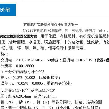
情介绍
有机肥厂实验室检测仪器配置方案一
25有机肥料 检测氮磷、钾、有机质、酸碱度（pH）、
用于化肥、有机肥料、有机无机复混肥
实验室检测仪器配置方案一
机肥（含叶面肥、水溶肥、喷施肥等）中的速效氮、速效磷、有
、锰、硼、锌、铜、氯、硅、钼等各种中微量元素。
指标：
交流电：AC180V～240V、50赫兹；直流电：DC
7
~
9V
（
仪器内
分辨率：0.001-9999
：三分钟内漂移小于0.003
差：≤（0.2%（0.002，硫酸铜检测）
误差：≤（0.05%（0.0005，重铬酸钾溶液）
-5
-3
：红光≥4.5×10
蓝光≥3.17×10
范围：红光620±4nm
蓝光420±4nm
中氮（N）、磷（P）、钾（K）等养分同时、快速、准确检测
度：测一个肥料样（N、P、K）≤1个小时（含前处理时间）