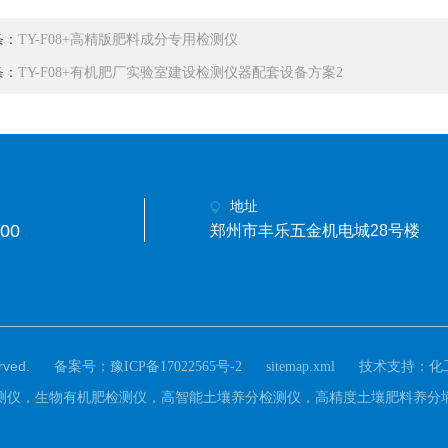
条：
TY-F08+高精版肥料成分专用检测仪
条：
TY-F08+有机肥厂实验室建设检测仪器配套设备方案2
地址
00
郑州市丰乐五金机电城28号楼
ved.
备案号：
技术支持：
豫ICP备17022565号-2
sitemap.xml
化
：有机肥检测仪，生物有机肥检测仪，高智能土壤养分检测仪，高精度土壤肥料