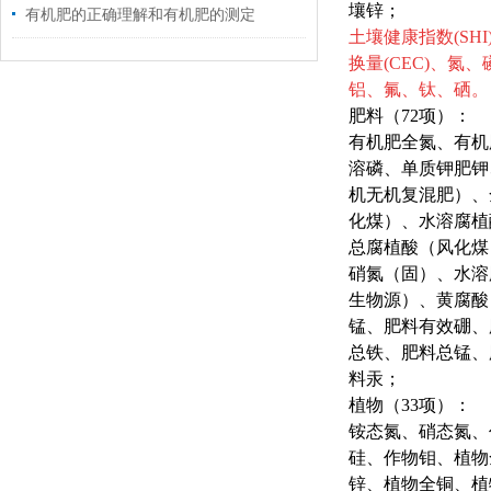
壤锌；
有机肥的正确理解和有机肥的测定
土壤健康指数
(SH
换量(CEC)、
铝、氟、钛、硒。
肥料（72项）：
有机肥全氮、有机
溶磷、单质钾肥钾
机无机复混肥）、
化煤）、水溶腐植
总腐植酸（风化煤
硝氮（固）、水溶
生物源）、黄腐酸
锰、肥料有效硼、
总铁、肥料总锰、
料汞；
植物（33项）：
铵态氮、硝态氮、
硅、作物钼、植物
锌、植物全铜、植