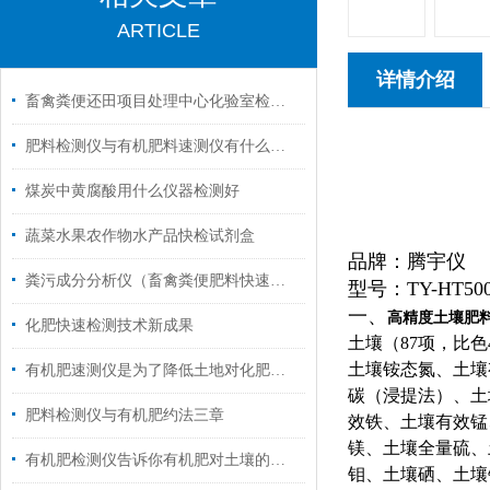
ARTICLE
详情介绍
畜禽粪便还田项目处理中心化验室检测仪器设备
肥料检测仪与有机肥料速测仪有什么区别
煤炭中黄腐酸用什么仪器检测好
蔬菜水果农作物水产品快检试剂盒
品牌：腾宇仪
粪污成分分析仪（畜禽粪便肥料快速检测仪）性能指标技术参数
型号：TY-HT50
一、
高精度土壤肥
化肥快速检测技术新成果
土壤（
87项，比色
土壤铵态氮、土壤
有机肥速测仪是为了降低土地对化肥的依赖性
碳（浸提法）、土
肥料检测仪与有机肥约法三章
效铁、土壤有效锰
镁、土壤全量硫、
有机肥检测仪告诉你有机肥对土壤的作用以及好处有哪些？
钼、土壤硒、土壤