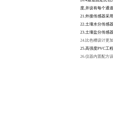
度
,
并设有每个通
21.外接传感器
22.土壤水分传
23.土壤盐分传
24.比色槽设计更
25.高强度
PVC
工
26.仪器内置配