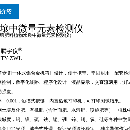
情介绍
壤中微量元素检测仪
壤肥料植物
水质中微量元素
检测仪）
®
：腾宇仪
：
TY-ZWL
：
箱
/
药剂一体式铝合金机箱》设计，便于携带、坚固耐用，配套检
脑控制，数字化线路、程序化设计，液晶显示，交直流两用，测
动强度。
率：
0.001
，触摸式按键，内置热敏打印机，可打印测试结果。
测土壤及化肥、有机肥（含叶面肥、水溶肥、喷施肥等）、植株
酸碱度，钙、镁、硫、铁、锰、硼、锌、铜、氯、硅等各种中微
高亮
LED
光源，滤光式处理，保证光源波长稳定，
硅半导体作为