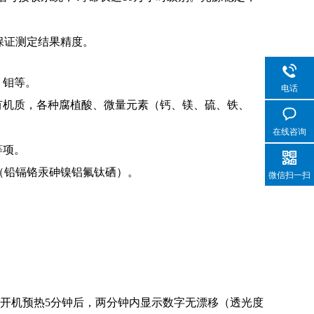
保证测定结果精度。
、钼等。
电话
有机质，各种腐植酸、微量元素（钙、镁、硫、铁、
在线咨询
等项。
（铅镉铬汞砷镍铝氟钛硒）。
微信扫一扫
开机预热
5
分钟后，两分钟内显示数字无漂移（透光度