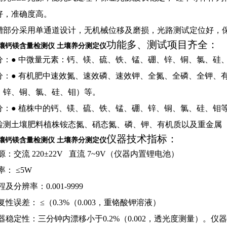
好，准确度高。
槽部分采用单通道设计，无机械位移及磨损，光路测试定位好，
功能多、测试项目齐全：
壤钙镁含量检测仪 土壤养分测定仪
分：
●
中微量元素：钙、镁、硫、铁、锰、硼、锌、铜、氯、硅
分：
●
有机肥中速效氮、速效磷、速效钾、全氮、全磷、全钾、
、锌、铜、氯、硅、钼）等。
分：
●
植株中的钙、镁、硫、铁、锰、硼、锌、铜、氯、硅、钼
检测
土壤肥料植株铵态氮、硝态氮、磷、钾、有机质以及重金属
仪器技术指标：
壤钙镁含量检测仪 土壤养分测定仪
源：交流
220
±
22V
直流
7
~
9V
（仪器内置锂电池）
率：
≤
5W
程及分辨率：
0.001-9999
复性误差：
≤（
0.3%
（
0.003
，重铬酸钾溶液）
器稳定性：三分钟内漂移小于
0.2%
（
0.002
，透光度测量）。仪器