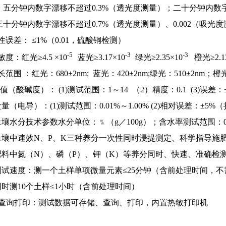
，五分钟内数字漂移不超过
0.3%
（透光度测量）；二十分钟内数
三十分钟内数字漂移不超过
0.7%
（透光度测量）、
0.002
（吸光度
性误差：
≤
1%
（
0.01
，硫酸铜检测）
-5
-3
-3
敏度：红光≥
4.5
×
10
蓝光≥
3.17
×
10
绿光≥
2.35
×
10
橙光≥
2.1
长范围 ：红光：
680
±
2nm;
蓝光：
420
±
2nm;
绿光：
510
±
2nm
；橙
值（酸碱度）：
(1)
测试范围：
1
～
14
（
2
）精度：
0.1 (3)
误差：
盐量（电导）：
(1)
测试范围：
0.01%
～
1.00% (2)
相对误差：±
5%
（
土壤水分技术参数水分单位：﹪（
g
／
100g
）；含水率测试范围：
土壤中速效
N
、
P
、
K
三种养分一次性同时浸提测定、科学指导施
肥料中氮（
N
）、磷（
P
）、钾（
K
）等养分同时、快速、准确检
测试速度：测一个土样单项微量元素≤
25
分钟（含前处理时间，不
同时测
10
个土样≤
1
小时（含前处理时间）
查询打印：测试数据可存储、查询、打印，内置热敏打印机