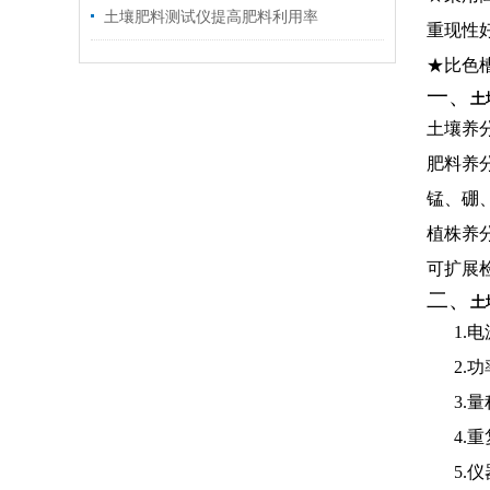
土壤肥料测试仪提高肥料利用率
重现性
★比色
一、
土
土壤养
肥料养
锰、硼
植株养
可扩展
二、
土
1.
电
2.
功
3.
量
4.
重
5.
仪