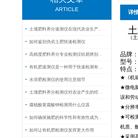
ARTICLE
详
土
土壤肥料养分速测仪在现代农业生产中发挥着重要作用
（土
如何鉴别伪劣土肥快速检测仪
品牌
高精度肥料养分专业检测仪轻易辨别有机肥造假乱象
型号
有机肥速测仪是一种用于快速检测有机肥料质量的分析仪器
特点
★《机
水溶肥检测仪的使用注意细节
★微电
土壤肥料养分检测仪对农业产生的经济效益
误和劳
腐植酸黄腐酸钾检测用什么仪器
★分辨
★可检
如何确保施肥的科学性和有效性成为了摆在农民面前的一大问题
机质、
如何让有机肥检测仪发挥更大作用
★采用