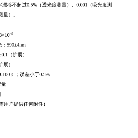
字漂移不超过
0.5%
（透光度测量）、
0.001
（吸光度测
测量）。
-3
3
×
10
光：
590
±
4nm
±
0.1
（扩展）
扩展）
0-100
﹪；误差小于
0.5%
肥量
测
需用户提供任何附件）