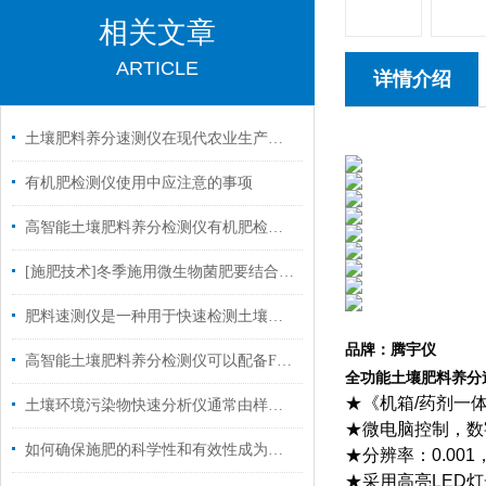
相关文章
ARTICLE
详情介绍
土壤肥料养分速测仪在现代农业生产中发挥着重要作用
有机肥检测仪使用中应注意的事项
高智能土壤肥料养分检测仪有机肥检测仪土壤有机碳检测仪
[施肥技术]冬季施用微生物菌肥要结合土壤情况
肥料速测仪是一种用于快速检测土壤和肥料中营养素成分的工具
品牌：腾宇仪
高智能土壤肥料养分检测仪可以配备FDR传感器了
全功能土壤肥料养分
★《机箱
/
药剂一
土壤环境污染物快速分析仪通常由样品预处理装置和检测器组成
★微电脑控制，数
如何确保施肥的科学性和有效性成为了摆在农民面前的一大问题
★分辨率：
0.001
★采用高亮
LED
灯