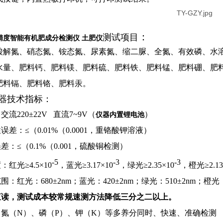
：
测试项目
精度智能有机肥成分
检测仪 土肥仪
酸解氮、硝态氮、铵态氮、尿素氮、缩二脲、全氮、有效磷、水
水量、肥料钙、肥料镁、肥料硫、肥料铁、肥料锰、肥料硼、肥
肥料镉、肥料铬、肥料汞
。
器技术指标：
交流220±22V 直流
7~9V
（
）
仪器内置锂电池
误差：≤（0.01%（0.0001，重铬酸钾溶液）
差：≤（0.1%（0.001，硫酸铜检测）
-5
-3
-3
：红光≥4.5×
10
，蓝光≥3.17×
10
，绿光≥2.35×
10
，橙光≥2.13
围：红光：680±2nm；蓝光：420±2nm；绿光：510±2nm；橙光：5
直读，测试成本较常规速测方法降低三分之二以上。
中氮（N）、磷（P）、钾（K）等多养分同时、快速、准确检测