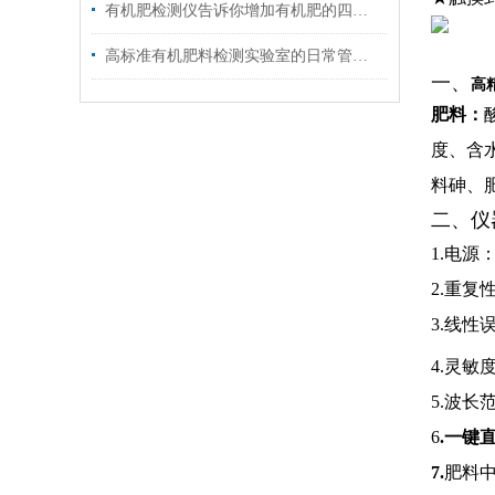
有机肥检测仪告诉你增加有机肥的四条途径
高标准有机肥料检测实验室的日常管理规则
一、
高
肥料：
度、含
料砷、
二、仪
1.
电源：
2.
重复性
3.
线性误
4.
灵敏度
5.
波长范
6
.
一键
7.
肥料