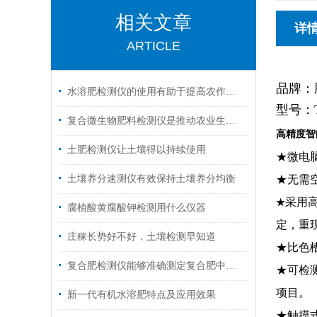
相关文章
详
ARTICLE
品牌：
水溶肥检测仪的使用有助于提高农作物的产量和品质
型号：T
复合微生物肥料检测仪是推动农业生产的重要工具
高精度智
土肥检测仪让土壤得以持续使用
★微电
土壤养分速测仪有效保持土壤养分均衡
★无需
采用
★
腐植酸黄腐酸钾检测用什么仪器
定，重
庄稼长势好不好，土壤检测早知道
★比色
复合肥检测仪能够准确测定复合肥中的各种营养元素含量
★可检
项目。
新一代有机水溶肥特点及应用效果
★触摸