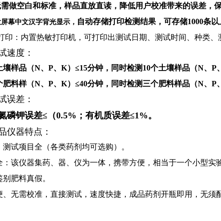
无需做空白和标准，样品直放直读，降低用户校准带来的误差，
自动存储打印检测结果，可存储1000条
寸大屏幕中文汉字背光显示，
打印：内置热敏打印机，可打印出测试日期、测试时间、种类、
试速度：
壤样品（N、P、K）≤15分钟，同时检测10个土壤样品（N、P、
肥料样（N、P、K）≤40分钟，同时检测三个肥料样品（N、P、
试误差：
氮磷钾误差≤（0.5%；有机质
误差≤
1%
。
品仪器特点：
：测试项目全（各类药剂均可选购）。
全：该仪器集药、器、仪为一体，携带方便，相当于一个小型实
鉴别肥料真假。
便、无需校准，直接测试，速度快捷，成品药剂开瓶即用，无须