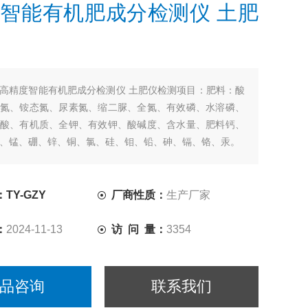
智能有机肥成分检测仪 土肥
高精度智能有机肥成分检测仪 土肥仪检测项目：肥料：酸
氮、铵态氮、尿素氮、缩二脲、全氮、有效磷、水溶磷、
酸、有机质、全钾、有效钾、酸碱度、含水量、肥料钙、
、锰、硼、锌、铜、氯、硅、钼、铅、砷、镉、铬、汞。
中文汉字显示，无需空白标准，一键直读，自动打印。
TY-GZY
厂商性质：
生产厂家
：
2024-11-13
访 问 量：
3354
品咨询
联系我们