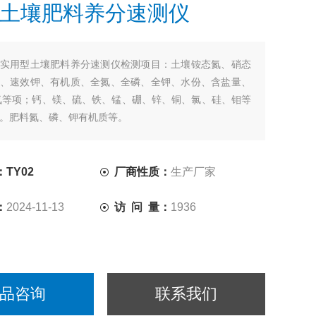
土壤肥料养分速测仪
实用型土壤肥料养分速测仪检测项目：土壤铵态氮、硝态
、速效钾、有机质、全氮、全磷、全钾、水份、含盐量、
氮等项；钙、镁、硫、铁、锰、硼、锌、铜、氯、硅、钼等
。肥料氮、磷、钾有机质等。
农资经销商测土施肥和鉴别肥料真假。
TY02
厂商性质：
生产厂家
：
2024-11-13
访 问 量：
1936
品咨询
联系我们