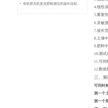
有机肥无机复混肥检测仪的操作流程简单
4.线性
5.重复
6.灵敏度
7.波长范
8.土
9.肥
10.测
11.可
12.数
三、测
可同时
测一个土
测一个肥