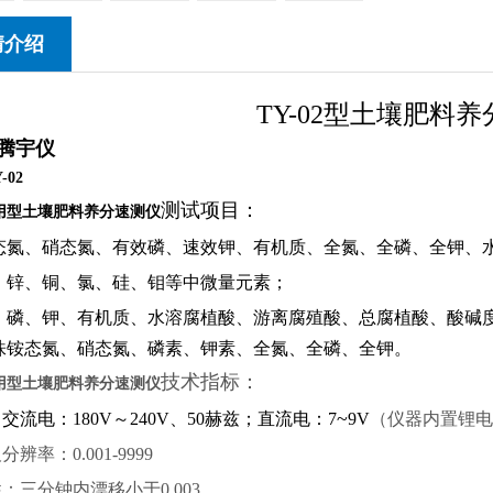
情介绍
TY-02型土壤肥料
腾宇仪
-02
测试项目：
用型土壤肥料养分速测仪
态氮、硝态氮、有效磷、速效钾、有机质、全氮、全磷、全钾、水
、锌、铜、氯、硅、钼等中微量元素；
、磷、钾、有机质、水溶腐植酸、游离腐殖酸、总腐植酸、酸碱度
株铵态氮、硝态氮、磷素、钾素、全氮、全磷、全钾。
技术指标：
用型土壤肥料养分速测仪
~
：交流电：180V～240V、50赫兹；直流电：7
9V
（仪器内置锂电
分辨率：0.001-9999
性：三分钟内漂移小于0.003