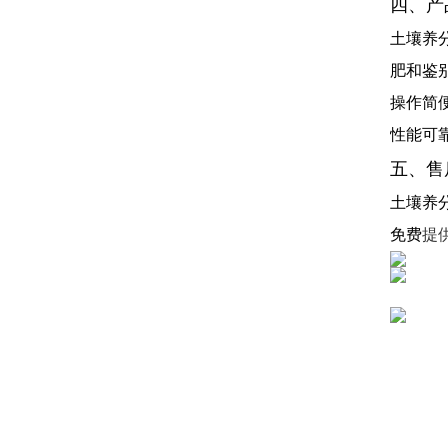
四、产
土壤养
肥和鉴
操作简
性能可靠
五、售
土壤养
免费
提