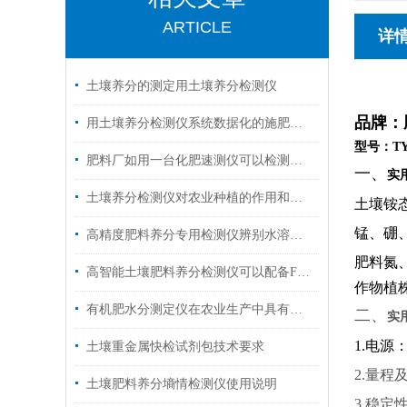
ARTICLE
详
土壤养分的测定用土壤养分检测仪
品牌：
用土壤养分检测仪系统数据化的施肥种植方案
型号：TY
肥料厂如用一台化肥速测仪可以检测不同肥料样品？
一、
实
土壤养分检测仪对农业种植的作用和意义
土壤铵
锰、硼
高精度肥料养分专用检测仪辨别水溶肥产品的优劣
肥料氮
高智能土壤肥料养分检测仪可以配备FDR传感器了
作物植
有机肥水分测定仪在农业生产中具有重要作用
二、
实
1.电源
土壤重金属快检试剂包技术要求
2.量程及
土壤肥料养分墒情检测仪使用说明
3.稳定