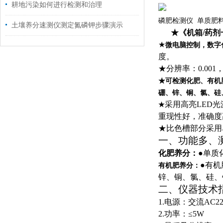
耕地污染如何进行检测和治理
磷肥
检测仪 单质肥
土壤养分速测仪测定氮磷钾步骤演示
★《机箱
/
药剂
★
微电脑控制，数字
度。
★分辨率：
0.001
★可检测化肥、有机
硼、锌、铜、氯、硅
采用高亮
LED
光
★
重现性好，准确度
★比色槽部分采用
一、功能多、
化肥养分：
●单质
●有
有机肥养分：
锌、铜、氯、硅、
二、仪器技术
1.
电源：交流
AC22
2.
功率：≤
5W