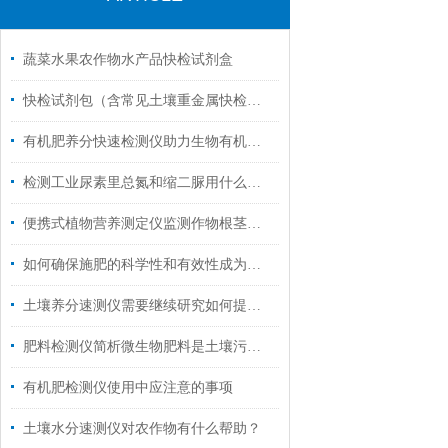
蔬菜水果农作物水产品快检试剂盒
快检试剂包（含常见土壤重金属快检）项目中标型号招标参数
有机肥养分快速检测仪助力生物有机肥产业蓬勃发展
检测工业尿素里总氮和缩二脲用什么检测化验设备？
便携式植物营养测定仪监测作物根茎叶营养元素需求
如何确保施肥的科学性和有效性成为了摆在农民面前的一大问题
土壤养分速测仪需要继续研究如何提高其准确性和可靠性
肥料检测仪简析微生物肥料是土壤污染的“克星”
有机肥检测仪使用中应注意的事项
土壤水分速测仪对农作物有什么帮助？