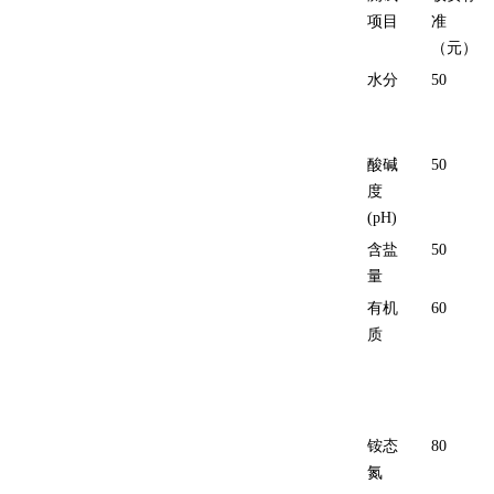
项目
准
（元）
水分
50
酸碱
50
度
(pH)
含盐
50
量
有机
60
质
铵态
80
氮