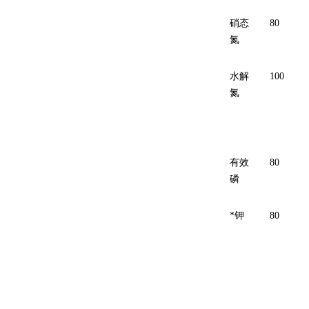
硝态
80
氮
水解
100
氮
有效
80
磷
*钾
80