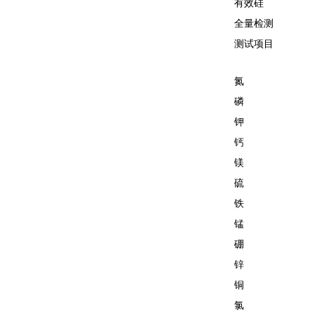
有效硅
全量检测
测试项目
氮
磷
钾
钙
镁
硫
铁
锰
硼
锌
铜
氯