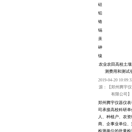
硅
铅
铬
镉
汞
砷
镍
农业农田高校土壤
测费用和测试
2019-04-20 10:0
源：【郑州腾宇仪
有限公司】
郑州腾宇仪器仪表
司承接高校科研单
人、种植户、农资
商、企事业单位、
检测单位的批量检