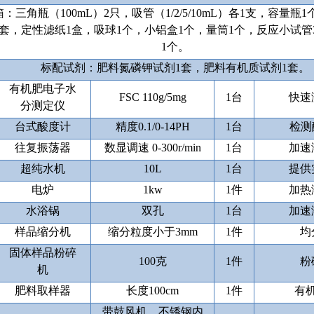
箱：三角瓶（
100mL
）
2
只，吸管（
1/2/5
/10mL
）各
1
支，容量瓶
1
套，定性滤纸
1
盒，吸球
1
个，小铝盒
1
个，量筒
1
个，反应小试管
1
个。
标配试剂：肥料氮磷钾试剂
1
套，肥料有机质试剂
1
套。
有机肥电子水
FSC 110g/5mg
1
台
快速
分测定仪
台式酸度计
精度
0.1/0-14PH
1
台
检测
往复振荡器
数显调速
0-300r/min
1
台
加速
超纯水机
10L
1
台
提供
电炉
1kw
1
件
加热
水浴锅
双孔
1
台
加速
样品缩分机
缩分粒度小于
3mm
1
件
均
固体样品粉碎
100
克
1
件
粉
机
肥料取样器
长度
100cm
1
件
有
带鼓风机，不锈钢内