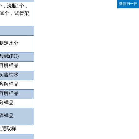
微信扫一扫
个，洗瓶
1
个，
30
个，试管架
测定水分
酸碱
(PH)
溶解样品
实验纯水
溶解样品
溶解样品
分样品
碎样品
机肥取样