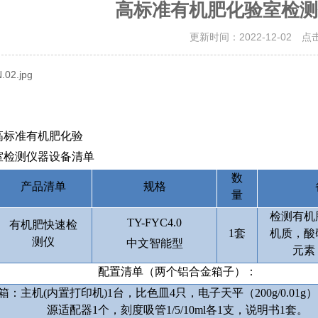
高标准有机肥化验室检测
更新时间：2022-12-02 点
高标准有机肥化验
室检测仪器设备清单
数
产品清单
规格
量
检测有机
TY-FYC4.0
有机肥快速检
1
套
机质，酸
测仪
中文智能型
元素
配置清单（两个铝合金箱子）：
箱：主机
(
内置打印机
)1
台，比色皿
4
只，电子天平（
200g/0.01g
）
源适配器
1
个，刻度吸管
1/5/10
ml
各
1
支，说明书
1
套。