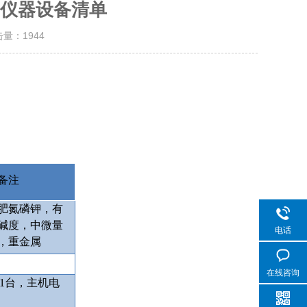
仪器设备清单
击量：
1944
备注
肥氮磷钾，有
碱度，中微量
电话
，重金属
在线咨询
1
台，主机电