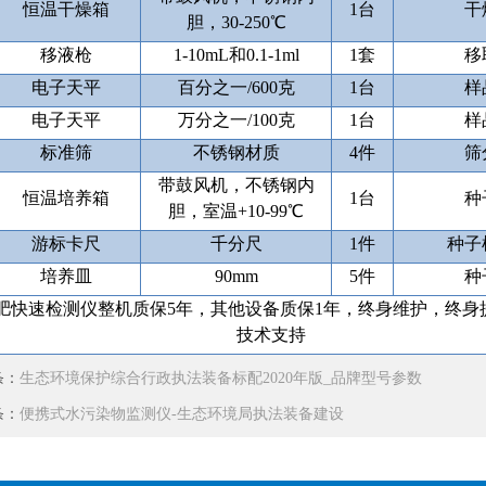
恒温干燥箱
1
台
干
胆，
30-250
℃
移液枪
1-10mL
和
0.1-1ml
1
套
移
电子天平
百分之一
/600
克
1
台
样
电子天平
万分之一
/100
克
1
台
样
标准筛
不锈钢材质
4
件
筛
带鼓风机，不锈钢内
恒温培养箱
1
台
种
胆，室温
+10-99
℃
游标卡尺
千分尺
1
件
种子
培养皿
90mm
5
件
种
肥快速检测仪整机质保
5
年，其他设备质保
1
年，终身维护，终身
技术支持
条：
生态环境保护综合行政执法装备标配2020年版_品牌型号参数
条：
便携式水污染物监测仪-生态环境局执法装备建设